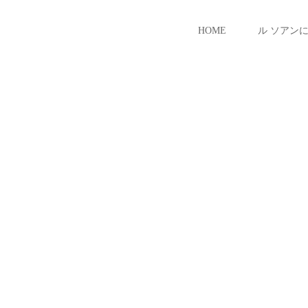
HOME
ル ソアン